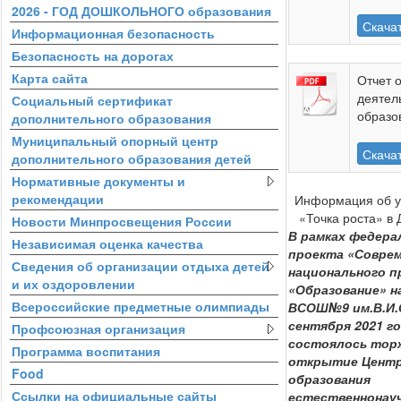
2026 - ГОД ДОШКОЛЬНОГО образования
Скача
Информационная безопасность
Безопасность на дорогах
Карта сайта
Отчет 
деятел
Социальный сертификат
образо
дополнительного образования
Муниципальный опорный центр
Скача
дополнительного образования детей
Нормативные документы и
рекомендации
Информация об у
«Точка роста» в 
Новости Минпросвещения России
В рамках федера
Независимая оценка качества
проекта «Соврем
Сведения об организации отдыха детей
национального п
и их оздоровлении
«Образование» н
Всероссийские предметные олимпиады
ВСОШ№9 им.В.И.
сентября 2021 г
Профсоюзная организация
состоялось тор
Программа воспитания
открытие Цент
Food
образования
Ссылки на официальные сайты
естественнонауч