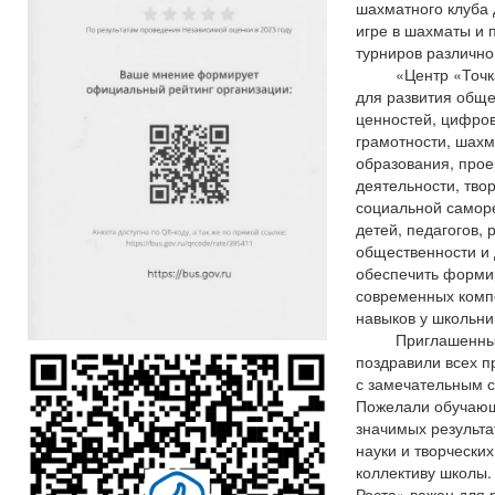
шахматного клуба 
игре в шахматы и 
турниров различно
«Центр «Точка 
для развития обще
ценностей, цифро
грамотности, шахм
образования, прое
деятельности, тво
социальной самор
детей, педагогов, 
общественности и
обеспечить форми
современных комп
навыков у школьни
Приглашенные 
поздравили всех 
с замечательным 
Пожелали обучающ
значимых результа
науки и творческих
коллективу школы.
Роста» важен для 