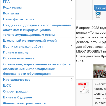
ГИА
Родителям
Скача
Контакты
Наши фотографии
Сведения о доступе к информационным
В апреле 2022 год
системам и информационно-
центра «Точка рос
телекоммуникационным сетям
открытое занятия 
Школьный исторический музей
деятельности «Бу
Воспитательная работа
для обучающихся 8
МБОУ ВСОШ№9 им.
Прием в школу
Преподаватель Кр
Советы психолога
С.Ю.
Локальные, нормативные акты в сфере
обеспечения информационной
безопасности обучающихся
Наставничество
Аналит
ШСК
часть-
Опрос граждан
деятел
Билет в будущее
центро
за отч
Финансовая грамотность