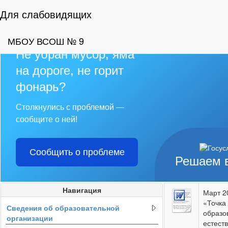
Для слабовидящих
МБОУ ВСОШ № 9
Не убран мусор, яма
на дороге, не горит
фонарь?
Столкнулись с проблемой —
сообщите о ней!
Сообщить о проблеме
Решаем 
Навигация
Март 2
«Точка
Сведения об образовательной
образо
организации
естест