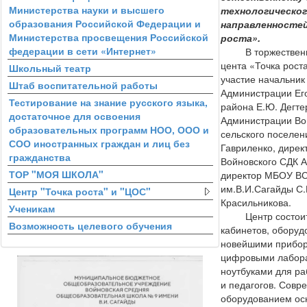
Министерства науки и высшего
технологическо
образования Российской Федерации и
направленностей
Министерства просвещения Российской
роста».
федерации в сети «Интернет»
В торжественно
цента «Точка рост
Школьный театр
участие начальни
Штаб воспитательной работы
Администрации Ег
Тестирование на знание русского языка,
района Е.Ю. Дегте
достаточное для освоения
Администрации Во
образовательных программ НОО, ООО и
сельского поселен
СОО иностранных граждан и лиц без
Гавриленко, дирек
гражданства
Войновского СДК А
ТОР "МОЯ ШКОЛА"
директор МБОУ 
им.В.И.Сагайды С
Центр "Точка роста" и "ЦОС"
Красильникова.
Ученикам
Центр состоит 
Возможность целевого обучения
кабинетов, обору
новейшими прибо
цифровыми лабор
ноутбуками для р
и педагогов. Сов
оборудованием ос