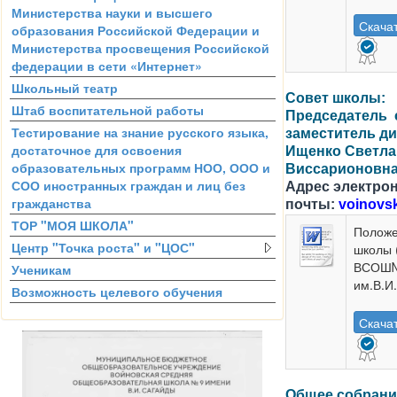
Министерства науки и высшего
Скача
образования Российской Федерации и
Министерства просвещения Российской
федерации в сети «Интернет»
Школьный театр
Совет школы:
Штаб воспитательной работы
Председатель 
Тестирование на знание русского языка,
заместитель д
достаточное для освоения
Ищенко Светла
образовательных программ НОО, ООО и
Виссарионовн
СОО иностранных граждан и лиц без
Адрес электро
гражданства
почты:
voinovs
ТОР "МОЯ ШКОЛА"
Положе
Центр "Точка роста" и "ЦОС"
школы
ВСОШ
Ученикам
им.В.И
Возможность целевого обучения
Скача
Общее собрани