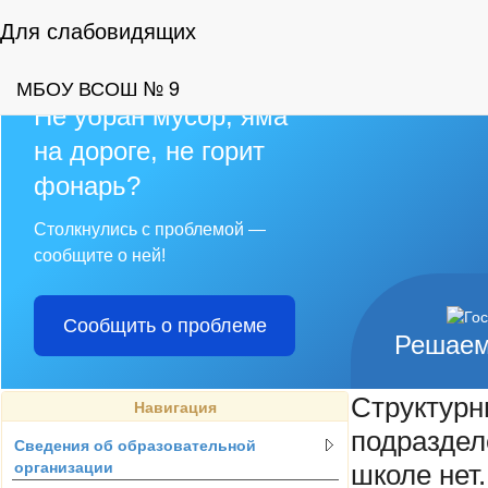
Для слабовидящих
МБОУ ВСОШ № 9
Не убран мусор, яма
на дороге, не горит
фонарь?
Столкнулись с проблемой —
сообщите о ней!
Сообщить о проблеме
Решаем
Структурн
Навигация
подраздел
Сведения об образовательной
организации
школе нет.