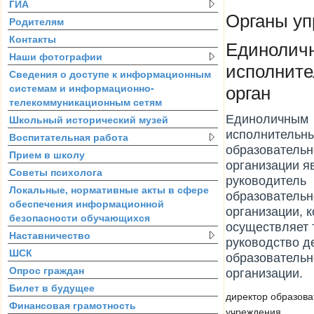
ГИА
Органы уп
Родителям
Контакты
Единолич
Наши фотографии
исполнит
Сведения о доступе к информационным
системам и информационно-
орган
телекоммуникационным сетям
Школьный исторический музей
Единоличным
исполнительн
Воспитательная работа
образовательн
Прием в школу
организации я
Советы психолога
руководитель
Локальные, нормативные акты в сфере
образовательн
обеспечения информационной
организации, 
безопасности обучающихся
осуществляет 
Наставничество
руководство д
ШСК
образовательн
Опрос граждан
организации.
Билет в будущее
директор образова
Финансовая грамотность
учреждения