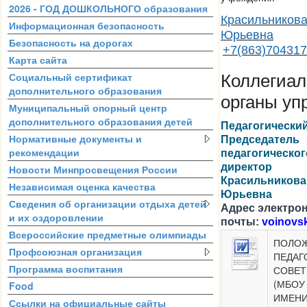
2026 - ГОД ДОШКОЛЬНОГО образования
Красильникова
Информационная безопасность
Юрьевна
Безопасность на дорогах
+7(863)70431
Карта сайта
Социальный сертификат
Коллегиа
дополнительного образования
органы уп
Муниципальный опорный центр
дополнительного образования детей
Педагогический
Нормативные документы и
Председатель
рекомендации
педагогическог
директор
Новости Минпросвещения России
Красильникова
Независимая оценка качества
Юрьевна
Сведения об организации отдыха детей
Адрес электро
и их оздоровлении
почты:
voinovs
Всероссийские предметные олимпиады
ПОЛОЖ
Профсоюзная организация
ПЕДАГ
Программа воспитания
СОВЕТ
(МБОУ
Food
ИМЕНИ
Ссылки на официальные сайты