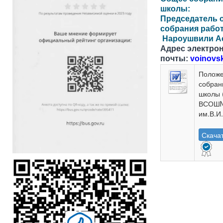
школы:
Председатель 
собрания рабо
Нароушвили Ас
Адрес электро
почты:
voinovs
Полож
собран
школы
ВСОШ
им.В.И
Скача