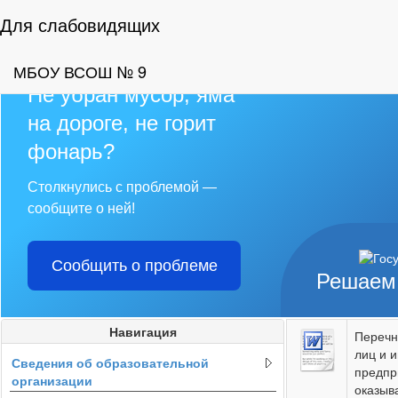
Для слабовидящих
МБОУ ВСОШ № 9
Не убран мусор, яма
на дороге, не горит
фонарь?
Столкнулись с проблемой —
сообщите о ней!
Сообщить о проблеме
Решаем
Навигация
Перечн
лиц и 
Сведения об образовательной
предпр
организации
оказыв