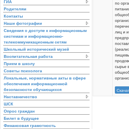
ГИА
по орг
Родителям
питани
общеоб
Контакты
органи
Наши фотографии
перечн
Сведения о доступе к информационным
лиц и 
системам и информационно-
предпр
телекоммуникационным сетям
постав
Школьный исторический музей
(реали
пищевы
Воспитательная работа
продов
Прием в школу
сырье 
Советы психолога
общеоб
Локальные, нормативные акты в сфере
органи
обеспечения информационной
безопасности обучающихся
Скача
Наставничество
ШСК
Опрос граждан
Билет в будущее
Финансовая грамотность