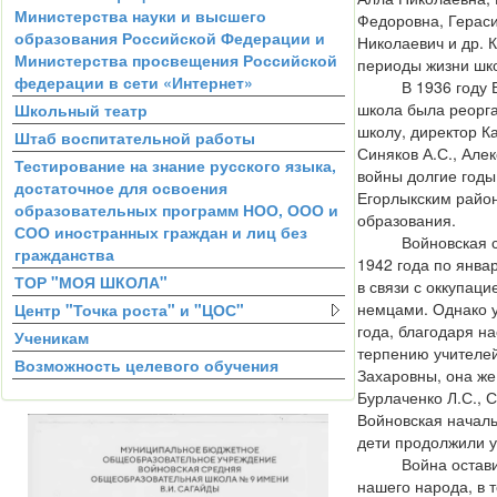
Министерства науки и высшего
Федоровна, Герас
образования Российской Федерации и
Николаевич и др. 
Министерства просвещения Российской
периоды жизни шк
федерации в сети «Интернет»
В 1936 году Во
школа была реорг
Школьный театр
школу, директор Ка
Штаб воспитательной работы
Синяков А.С., Але
Тестирование на знание русского языка,
войны долгие год
достаточное для освоения
Егорлыкским райо
образовательных программ НОО, ООО и
образования.
СОО иностранных граждан и лиц без
Войновская сем
гражданства
1942 года по янва
ТОР "МОЯ ШКОЛА"
в связи с оккупац
немцами. Однако 
Центр "Точка роста" и "ЦОС"
года, благодаря н
Ученикам
терпению учителе
Возможность целевого обучения
Захаровны, она же
Бурлаченко Л.С., С
Войновская началь
дети продолжили у
Война оставила
нашего народа, в 