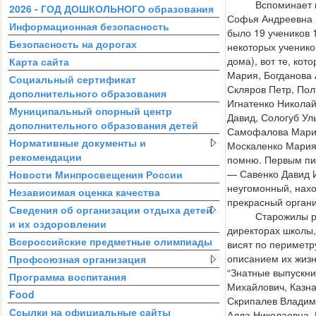
Вспоминает пер
2026 - ГОД ДОШКОЛЬНОГО образования
Софья Андреевна 
Информационная безопасность
было 19 учеников 
Безопасность на дорогах
некоторых ученико
дома), вот те, кот
Карта сайта
Мария, Богданова 
Социальный сертификат
Скляров Петр, Пол
дополнительного образования
Игнатенко Николай
Муниципальный опорный центр
Давид, Сологуб Ул
дополнительного образования детей
Самофалова Мария
Нормативные документы и
Москаленко Мария 
рекомендации
помню. Первым п
— Савенко Давид 
Новости Минпросвещения России
неугомонный, нахо
Независимая оценка качества
прекрасный органи
Сведения об организации отдыха детей
Старожилы расс
и их оздоровлении
директорах школы
Всероссийские предметные олимпиады
висят по периметру
описанием их жизн
Профсоюзная организация
“Знатные выпускни
Программа воспитания
Михайлович, Казн
Food
Скрипалев Владим
Ссылки на официальные сайты
Алла Николаевна,