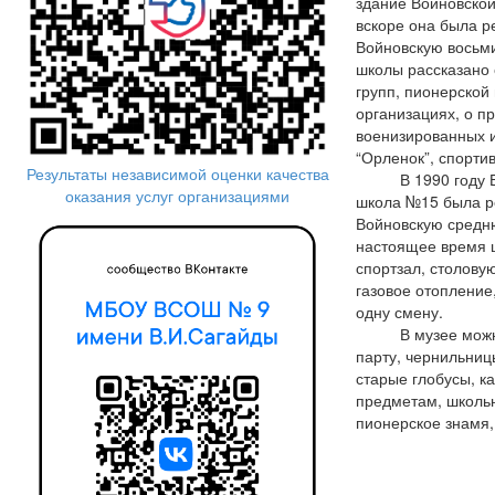
здание Войновской
вскоре она была р
Войновскую восьм
школы рассказано 
групп, пионерской
организациях, о п
военизированных и
“Орленок”, спорти
Результаты независимой оценки качества
В 1990 году Во
оказания услуг организациями
школа №15 была р
Войновскую средн
настоящее время 
спортзал, столову
газовое отопление,
одну смену.
В музее можно 
парту, чернильницы
старые глобусы, к
предметам, школь
пионерское знамя, 