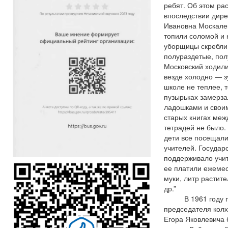
ребят. Об этом рас
впоследствии дир
Ивановна Москален
топили соломой и к
уборщицы скребли
полураздетые, пол
Московский ходили
везде холодно — зу
школе не теплее, 
пузырьках замерза
ладошками и свои
старых книгах межд
тетрадей не было. 
дети все посещали
учителей. Государ
поддерживало учит
ее платили ежемес
муки, литр растит
др.”
В 1961 году по
председателя колх
Егора Яковлевича 