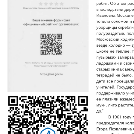
ребят. Об этом рас
впоследствии дир
Ивановна Москален
топили соломой и к
уборщицы скребли
полураздетые, пол
Московский ходили
везде холодно — зу
школе не теплее, 
пузырьках замерза
ладошками и свои
старых книгах межд
тетрадей не было. 
дети все посещали
учителей. Государ
поддерживало учит
ее платили ежемес
муки, литр растит
др.”
В 1961 году по
председателя колх
Егора Яковлевича 