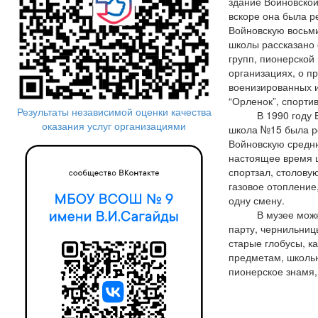
здание Войновской
вскоре она была р
Войновскую восьм
школы рассказано 
групп, пионерской
организациях, о п
военизированных и
“Орленок”, спорти
Результаты независимой оценки качества
В 1990 году Во
оказания услуг организациями
школа №15 была р
Войновскую средн
настоящее время 
спортзал, столову
газовое отопление,
одну смену.
В музее можно 
парту, чернильницы
старые глобусы, к
предметам, школь
пионерское знамя, 