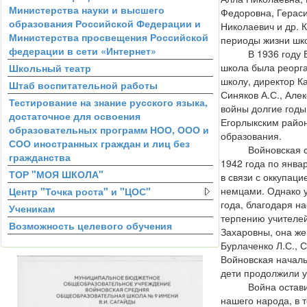
Министерства науки и высшего
Федоровна, Герас
образования Российской Федерации и
Николаевич и др. 
Министерства просвещения Российской
периоды жизни шк
федерации в сети «Интернет»
В 1936 году Во
школа была реорг
Школьный театр
школу, директор Ка
Штаб воспитательной работы
Синяков А.С., Але
Тестирование на знание русского языка,
войны долгие год
достаточное для освоения
Егорлыкским райо
образовательных программ НОО, ООО и
образования.
СОО иностранных граждан и лиц без
Войновская сем
гражданства
1942 года по янва
ТОР "МОЯ ШКОЛА"
в связи с оккупац
немцами. Однако 
Центр "Точка роста" и "ЦОС"
года, благодаря н
Ученикам
терпению учителе
Возможность целевого обучения
Захаровны, она же
Бурлаченко Л.С., С
Войновская началь
дети продолжили у
Война оставила
нашего народа, в 