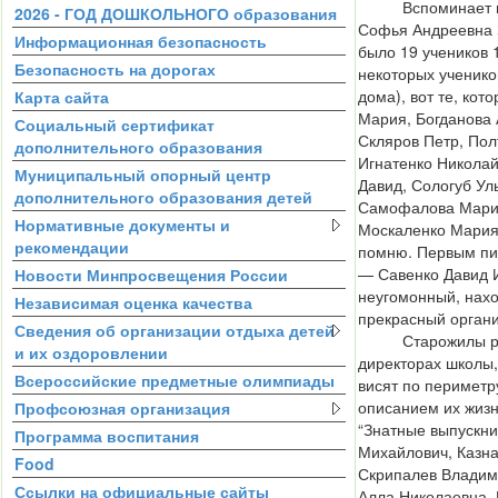
Вспоминает пер
2026 - ГОД ДОШКОЛЬНОГО образования
Софья Андреевна 
Информационная безопасность
было 19 учеников 
Безопасность на дорогах
некоторых ученико
дома), вот те, кот
Карта сайта
Мария, Богданова 
Социальный сертификат
Скляров Петр, Пол
дополнительного образования
Игнатенко Николай
Муниципальный опорный центр
Давид, Сологуб Ул
дополнительного образования детей
Самофалова Мария
Нормативные документы и
Москаленко Мария 
рекомендации
помню. Первым п
— Савенко Давид 
Новости Минпросвещения России
неугомонный, нахо
Независимая оценка качества
прекрасный органи
Сведения об организации отдыха детей
Старожилы расс
и их оздоровлении
директорах школы
Всероссийские предметные олимпиады
висят по периметру
описанием их жизн
Профсоюзная организация
“Знатные выпускни
Программа воспитания
Михайлович, Казн
Food
Скрипалев Владим
Ссылки на официальные сайты
Алла Николаевна,